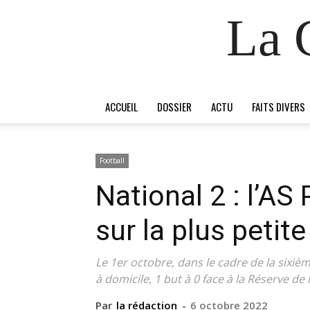
La 
ACCUEIL
DOSSIER
ACTU
FAITS DIVERS
Football
National 2 : l’AS
sur la plus petit
Le 1er octobre, dans le cadre de la sixièm
à domicile, 1 but à 0 face à la Réserve d
Par
la rédaction
-
6 octobre 2022