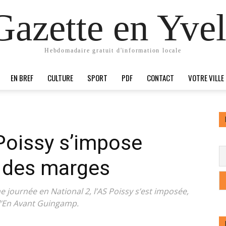
Gazette en Yvel
Hebdomadaire gratuit d'information locale
EN BREF
CULTURE
SPORT
PDF
CONTACT
VOTRE VILLE
 Poissy s’impose
e des marges
e journée en National 2, l’AS Poissy s’est imposée,
e l’En Avant Guingamp.