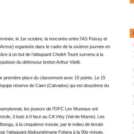
rminée, le 1er octobre, la rencontre entre l’AS Poissy et
Armor) organisée dans le cadre de la sixième journée en
âce à un but de l’attaquant Cheikh Touré survenu à la
ulsion du ­défenseur breton Arthur Vitelli.
ur première place du classement avec 15 points. Le 15
de l’équipe réserve de Caen (Calvados) qui est douzième du
championnat, les joueurs de l’OFC Les Mureaux ont
omicile, 3 buts à 0 face au CA Vitry (Val-de-Marne). Les
bongu, à la cinquième minute, par le milieu de terrain
 par l’attaquant Abdourahmane Fofana à la 90e minute.