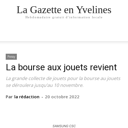
La Gazette en Yvelines
Hebdomadaire gratuit d'information locale
Poissy
La bourse aux jouets revient
La grande collecte de jouets pour la bourse au jouets
se déroulera jusqu’au 10 novembre.
Par
la rédaction
-
20 octobre 2022
SAMSUNG CSC