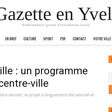
Gazette en Yvel
Hebdomadaire gratuit d'information locale
EN BREF
CULTURE
SPORT
PDF
CONTACT
VOTRE VILLE
ille : un programme
centre-ville
bre dernier, le projet a longuement été abordé et