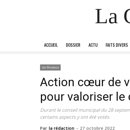
La 
ACCUEIL
DOSSIER
ACTU
FAITS DIVERS
Les Mureaux
Action cœur de v
pour valoriser le 
Durant le conseil municipal du 28 septem
certains aspects y ont été votés.
Par
la rédaction
-
27 octobre 2022