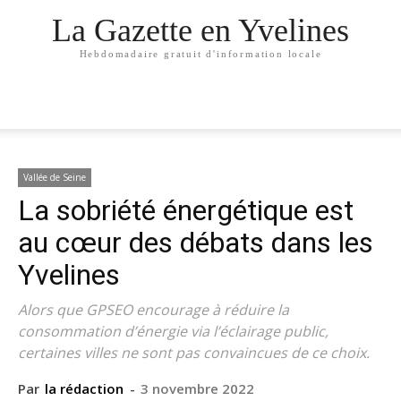
La Gazette en Yvelines
Hebdomadaire gratuit d'information locale
Vallée de Seine
La sobriété énergétique est
au cœur des débats dans les
Yvelines
Alors que GPSEO encourage à réduire la
consommation d’énergie via l’éclairage public,
certaines villes ne sont pas convaincues de ce choix.
Par
la rédaction
-
3 novembre 2022