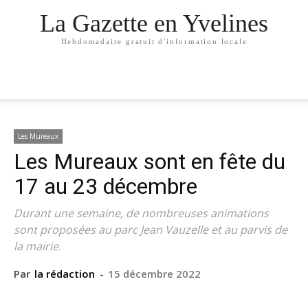
La Gazette en Yvelines
Hebdomadaire gratuit d'information locale
Les Mureaux
Les Mureaux sont en fête du
17 au 23 décembre
Durant une semaine, de nombreuses animations
sont proposées au parc Jean Vauzelle et au parvis de
la mairie.
Par
la rédaction
-
15 décembre 2022