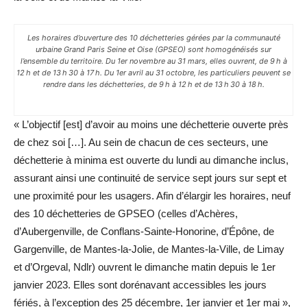
Les horaires d’ouverture des 10 déchetteries gérées par la communauté
urbaine Grand Paris Seine et Oise (GPSEO) sont homogénéisés sur
l’ensemble du territoire. Du 1er novembre au 31 mars, elles ouvrent, de 9 h à
12 h et de 13 h 30 à 17 h. Du 1er avril au 31 octobre, les particuliers peuvent se
rendre dans les déchetteries, de 9 h à 12 h et de 13 h 30 à 18 h.
« L’objectif [est] d’avoir au moins une déchetterie ouverte près
de chez soi […]. Au sein de chacun de ces secteurs, une
déchetterie à minima est ouverte du lundi au dimanche inclus,
assurant ainsi une continuité de service sept jours sur sept et
une proximité pour les usagers. Afin d’élargir les horaires, neuf
des 10 déchetteries de GPSEO (celles d’Achères,
d’Aubergenville, de Conflans-Sainte-Honorine, d’Épône, de
Gargenville, de Mantes-la-Jolie, de Mantes-la-Ville, de Limay
et d’Orgeval, Ndlr) ouvrent le dimanche matin depuis le 1er
janvier 2023. Elles sont dorénavant accessibles les jours
fériés, à l’exception des 25 décembre, 1er janvier et 1er mai »,