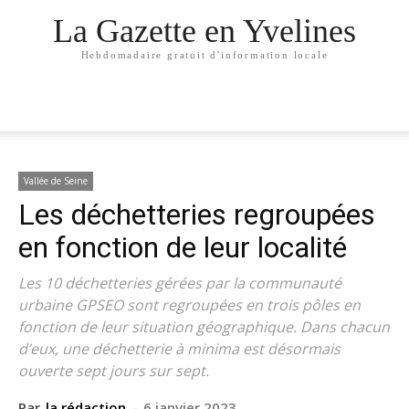
La Gazette en Yvelines
Hebdomadaire gratuit d'information locale
Vallée de Seine
Les déchetteries regroupées
en fonction de leur localité
Les 10 déchetteries gérées par la communauté
urbaine GPSEO sont regroupées en trois pôles en
fonction de leur situation géographique. Dans chacun
d’eux, une déchetterie à minima est désormais
ouverte sept jours sur sept.
Par
la rédaction
-
6 janvier 2023