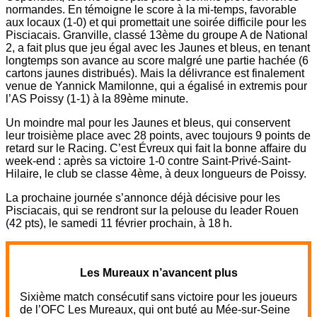
normandes. En témoigne le score à la mi-temps, favorable
aux locaux (1-0) et qui promettait une soirée difficile pour les
Pisciacais. Granville, classé 13ème du groupe A de National
2, a fait plus que jeu égal avec les Jaunes et bleus, en tenant
longtemps son avance au score malgré une partie hachée (6
cartons jaunes distribués). Mais la délivrance est finalement
venue de Yannick Mamilonne, qui a égalisé in extremis pour
l’AS Poissy (1-1) à la 89ème minute.
Un moindre mal pour les Jaunes et bleus, qui conservent
leur troisième place avec 28 points, avec toujours 9 points de
retard sur le Racing. C’est Évreux qui fait la bonne affaire du
week-end : après sa victoire 1-0 contre Saint-Privé-Saint-
Hilaire, le club se classe 4ème, à deux longueurs de Poissy.
La prochaine journée s’annonce déjà décisive pour les
Pisciacais, qui se rendront sur la pelouse du leader Rouen
(42 pts), le samedi 11 février prochain, à 18 h.
Les Mureaux n’avancent plus
Sixième match consécutif sans victoire pour les joueurs
de l’OFC Les Mureaux, qui ont buté au Mée-sur-Seine