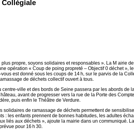
 Collégiale
e plus propre, soyons solidaires et responsables ». La M airie d
une opération « Coup de poing propreté – Objectif 0 déchet », l
z-vous est donné sous les coups de 14 h, sur le parvis de la Coll
massage de déchets collectif ouvert à tous.
 centre-ville et des bords de Seine passera par les abords de la
âteau, avant de progresser vers la rue de la Porte des Compte
dère, puis enfin le Théâtre de Verdure.
s solidaires de ramassage de déchets permettent de sensibiliser
ants : les enfants prennent de bonnes habitudes, les adultes éch
ux liés aux déchets », ajoute la mairie dans un communiqué. La
prévue pour 16 h 30.