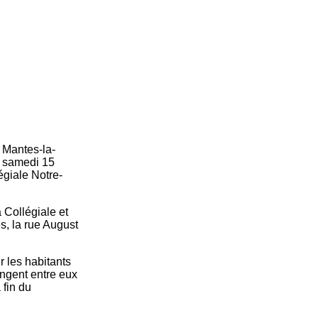
e Mantes-la-
e samedi 15
égiale Notre-
 Collégiale et
s, la rue August
 les habitants
angent entre eux
 fin du