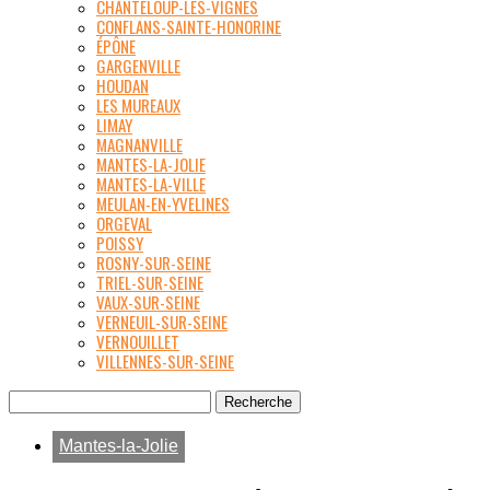
CHANTELOUP-LES-VIGNES
CONFLANS-SAINTE-HONORINE
ÉPÔNE
GARGENVILLE
HOUDAN
LES MUREAUX
LIMAY
MAGNANVILLE
MANTES-LA-JOLIE
MANTES-LA-VILLE
MEULAN-EN-YVELINES
ORGEVAL
POISSY
ROSNY-SUR-SEINE
TRIEL-SUR-SEINE
VAUX-SUR-SEINE
VERNEUIL-SUR-SEINE
VERNOUILLET
VILLENNES-SUR-SEINE
Mantes-la-Jolie