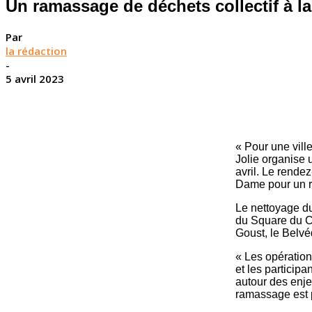
Un ramassage de déchets collectif à la
Par
la rédaction
-
5 avril 2023
« Pour une vill
Jolie organise 
avril. Le rende
Dame pour un ra
Le nettoyage du
du Square du Ch
Goust, le Belvé
« Les opération
et les particip
autour des enje
ramassage est ­