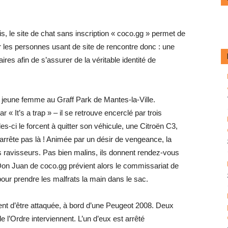
s, le site de chat sans inscription « coco.gg » permet de
our les personnes usant de site de rencontre donc : une
res afin de s’assurer de la véritable identité de
 jeune femme au Graff Park de Mantes-la-Ville.
« It’s a trap » – il se retrouve encerclé par trois
-ci le forcent à quitter son véhicule, une Citroën C3,
s’arrête pas là ! Animée par un désir de vengeance, la
 ravisseurs. Pas bien malins, ils donnent rendez-vous
 Don Juan de coco.gg prévient alors le commissariat de
 pour prendre les malfrats la main dans le sac.
ent d’être attaquée, à bord d’une Peugeot 2008. Deux
 l’Ordre interviennent. L’un d’eux est arrêté