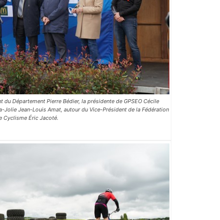
dent du Département Pierre Bédier, la présidente de GPSEO Cécile
-Jolie Jean-Louis Amat, autour du Vice-Président de la Fédération
e Cyclisme Éric Jacoté.