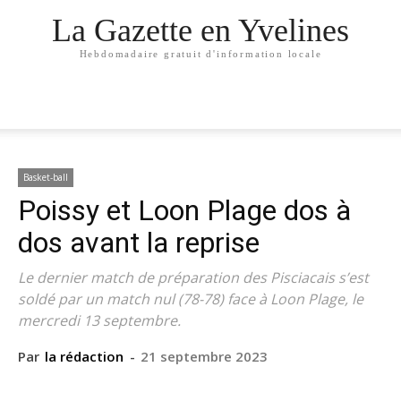
La Gazette en Yvelines
Hebdomadaire gratuit d'information locale
Basket-ball
Poissy et Loon Plage dos à
dos avant la reprise
Le dernier match de préparation des Pisciacais s’est
soldé par un match nul (78-78) face à Loon Plage, le
mercredi 13 septembre.
Par
la rédaction
-
21 septembre 2023