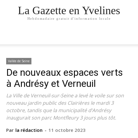
La Gazette en Yvelines
Hebdomadaire gratuit d'information locale
Vallée de Seine
De nouveaux espaces verts
à Andrésy et Verneuil
La Ville de Verneuil-sur-Seine a levé le voile sur son
nouveau jardin public des Clairières le mardi 3
octobre, tandis que la municipalité d’Andrésy
inaugurait son parc Montfleury 3 jours plus tôt.
Par
la rédaction
-
11 octobre 2023