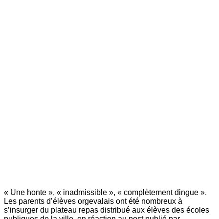
« Une honte », « inadmissible », « complètement dingue ».
Les parents d’élèves orgevalais ont été nombreux à
s’insurger du plateau repas distribué aux élèves des écoles
publiques de la ville, en réaction au post publié par