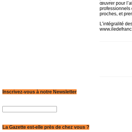
œuvrer pour l’a
professionnels 
proches, et pre
L’intégralité d
www.iledefrance
Inscrivez-vous à notre Newsletter
La Gazette est-elle près de chez vous ?