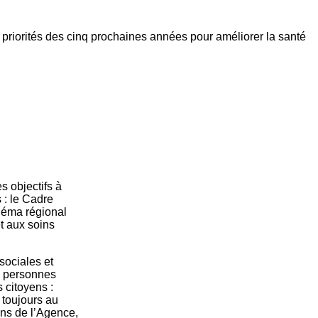
s priorités des cinq prochaines années pour améliorer la santé
s objectifs à
 : le Cadre
héma régional
t aux soins
 sociales et
es personnes
 citoyens :
 toujours au
ons de l’Agence,