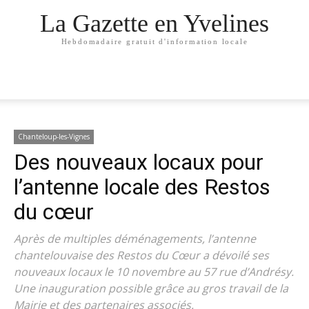
La Gazette en Yvelines
Hebdomadaire gratuit d'information locale
Chanteloup-les-Vignes
Des nouveaux locaux pour
l’antenne locale des Restos
du cœur
Après de multiples déménagements, l’antenne
chantelouvaise des Restos du Cœur a dévoilé ses
nouveaux locaux le 10 novembre au 57 rue d’Andrésy.
Une inauguration possible grâce au gros travail de la
Mairie et des partenaires associés.