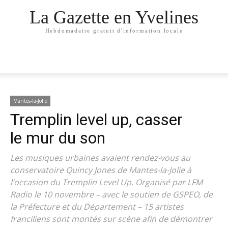
La Gazette en Yvelines
Hebdomadaire gratuit d'information locale
Mantes-la-Jolie
Tremplin level up, casser
le mur du son
Les musiques urbaines avaient rendez-vous au
conservatoire Quincy Jones de Mantes-la-Jolie à
l’occasion du Tremplin Level Up. Organisé par LFM
Radio le 10 novembre – avec le soutien de GSPEO, de
la Préfecture et du Département – 15 artistes
franciliens sont montés sur scène afin de démontrer