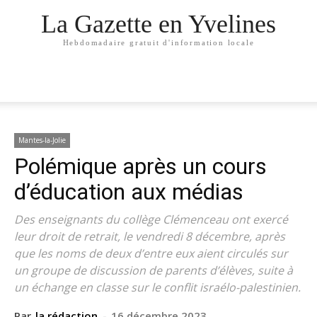
La Gazette en Yvelines
Hebdomadaire gratuit d'information locale
Mantes-la-Jolie
Polémique après un cours
d’éducation aux médias
Des enseignants du collège Clémenceau ont exercé
leur droit de retrait, le vendredi 8 décembre, après
que les noms de deux d’entre eux aient circulés sur
un groupe de discussion de parents d’élèves, suite à
un échange en classe sur le conflit israélo-palestinien.
Par
la rédaction
-
16 décembre 2023