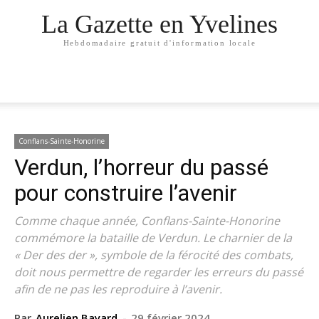
La Gazette en Yvelines
Hebdomadaire gratuit d'information locale
Conflans-Sainte-Honorine
Verdun, l’horreur du passé
pour construire l’avenir
Comme chaque année, Conflans-Sainte-Honorine
commémore la bataille de Verdun. Le charnier de la
« Der des der », symbole de la férocité des combats,
doit nous permettre de regarder les erreurs du passé
afin de ne pas les reproduire à l’avenir.
Par
Aurelien Bayard
-
29 février 2024