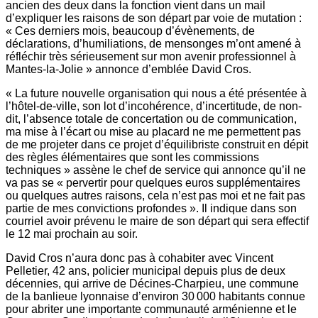
ancien des deux dans la fonction vient dans un mail
d’expliquer les raisons de son départ par voie de mutation :
« Ces derniers mois, beaucoup d’évènements, de
déclarations, d’humiliations, de mensonges m’ont amené à
réfléchir très sérieusement sur mon avenir professionnel à
Mantes-la-Jolie » annonce d’emblée David Cros.
« La future nouvelle organisation qui nous a été présentée à
l’hôtel-de-ville, son lot d’incohérence, d’incertitude, de non-
dit, l’absence totale de concertation ou de communication,
ma mise à l’écart ou mise au placard ne me permettent pas
de me projeter dans ce projet d’équilibriste construit en dépit
des règles élémentaires que sont les commissions
techniques » assène le chef de service qui annonce qu’il ne
va pas se « pervertir pour quelques euros supplémentaires
ou quelques autres raisons, cela n’est pas moi et ne fait pas
partie de mes convictions profondes ». Il indique dans son
courriel avoir prévenu le maire de son départ qui sera effectif
le 12 mai prochain au soir.
David Cros n’aura donc pas à cohabiter avec Vincent
Pelletier, 42 ans, policier municipal depuis plus de deux
décennies, qui arrive de Décines-Charpieu, une commune
de la banlieue lyonnaise d’environ 30 000 habitants connue
pour abriter une importante communauté arménienne et le