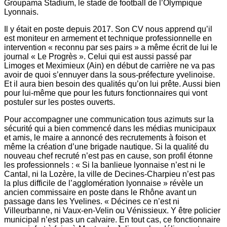
Groupama Stadium, le stade de football de l’Olympique
Lyonnais.
Il y était en poste depuis 2017. Son CV nous apprend qu’il
est moniteur en armement et technique professionnelle en
intervention « reconnu par ses pairs » a même écrit de lui le
journal « Le Progrès ». Celui qui est aussi passé par
Limoges et Meximieux (Ain) en début de carrière ne va pas
avoir de quoi s’ennuyer dans la sous-préfecture yvelinoise.
Et il aura bien besoin des qualités qu’on lui prête. Aussi bien
pour lui-même que pour les futurs fonctionnaires qui vont
postuler sur les postes ouverts.
Pour accompagner une communication tous azimuts sur la
sécurité qui a bien commencé dans les médias municipaux
et amis, le maire a annoncé des recrutements à foison et
même la création d’une brigade nautique. Si la qualité du
nouveau chef recruté n’est pas en cause, son profil étonne
les professionnels : « Si la banlieue lyonnaise n’est ni le
Cantal, ni la Lozère, la ville de Decines-Charpieu n’est pas
la plus difficile de l’agglomération lyonnaise » révèle un
ancien commissaire en poste dans le Rhône avant un
passage dans les Yvelines. « Décines ce n’est ni
Villeurbanne, ni Vaux-en-Velin ou Vénissieux. Y être policier
municipal n’est pas un calvaire. En tout cas, ce fonctionnaire