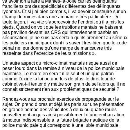
va avoir fort à faire à Mantes-la-Jolie car les délinquants
franciliens ont des spécificités différentes des délinquants
lyonnais. Et si j’ai bien compris, il va devoir construire sur un
champ de ruines dans une ambiance très particulière. De
toute façon, il va vite s’apercevoir de l’endroit où il a mis les
pieds. Quand on voit que les trublions mantais ne baissent
pas pavillon devant les CRS qui interviennent parfois en
sécurisation, je ne suis pas certain qu’ils prennent au sérieux
les policiers municipaux dont ils savent très bien que le code
pénal ne leur donne qu’une marge de manœuvre très
restreinte dans l’exercice de leurs missions ».
Un autre aspect du micro-climat mantais risque aussi de
peser lourd dans la remise à niveau de la police municipale
mantaise. Le maire en sera-t-il le seul et unique patron
comme l’exige la loi ou une fois de plus, le directeur de
cabinet va-t-il tenter d’y mettre son grain de sel alors qu’il ne
connait strictement rien aux problématiques de sécurité ?
Rendez-vous au prochain exercice de propagande sur le
sujet. On prend d’ores et déjà les paris sur une présentation
en grande pompe des véhicules à deux ou quatre roues
nouvellement acquis ainsi possiblement d’une embarcation
à moteur indispensable à la future brigade nautique de la
police municipale qui correspond à une lubie municipale.