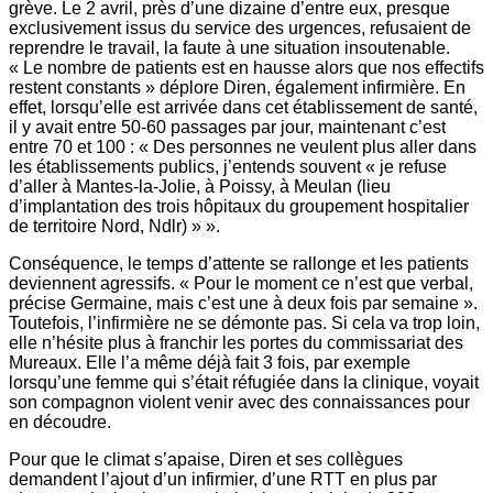
grève. Le 2 avril, près d’une dizaine d’entre eux, presque
exclusivement issus du service des urgences, refusaient de
reprendre le travail, la faute à une situation insoutenable.
« Le nombre de patients est en hausse alors que nos effectifs
restent constants » déplore Diren, également infirmière. En
effet, lorsqu’elle est arrivée dans cet établissement de santé,
il y avait entre 50-60 passages par jour, maintenant c’est
entre 70 et 100 : « Des personnes ne veulent plus aller dans
les établissements publics, j’entends souvent « je refuse
d’aller à Mantes-la-Jolie, à Poissy, à Meulan (lieu
d’implantation des trois hôpitaux du groupement hospitalier
de territoire Nord, Ndlr) » ».
Conséquence, le temps d’attente se rallonge et les patients
deviennent agressifs. « Pour le moment ce n’est que verbal,
précise Germaine, mais c’est une à deux fois par semaine ».
Toutefois, l’infirmière ne se démonte pas. Si cela va trop loin,
elle n’hésite plus à franchir les portes du commissariat des
Mureaux. Elle l’a même déjà fait 3 fois, par exemple
lorsqu’une femme qui s’était réfugiée dans la clinique, voyait
son compagnon violent venir avec des connaissances pour
en découdre.
Pour que le climat s’apaise, Diren et ses collègues
demandent l’ajout d’un infirmier, d’une RTT en plus par