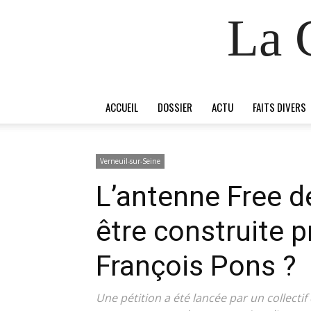
La 
ACCUEIL
DOSSIER
ACTU
FAITS DIVERS
Verneuil-sur-Seine
L’antenne Free de
être construite 
François Pons ?
Une pétition a été lancée par un collectif