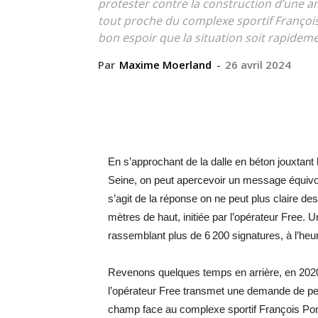
protester contre la construction d’une 
tout proche du complexe sportif François
bon espoir que la situation soit rapideme
Par
Maxime Moerland
-
26 avril 2024
En s’approchant de la dalle en béton jouxtant l
Seine, on peut apercevoir un message équivoqu
s’agit de la réponse on ne peut plus claire de
mètres de haut, initiée par l’opérateur Free. Un
rassemblant plus de 6 200 signatures, à l’heu
Revenons quelques temps en arrière, en 2020
l’opérateur Free transmet une demande de per
champ face au complexe sportif François Pons