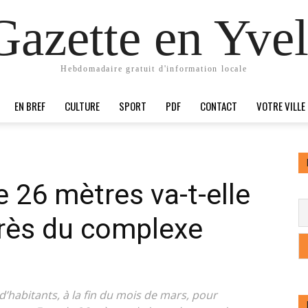
Gazette en Yvel
Hebdomadaire gratuit d'information locale
EN BREF
CULTURE
SPORT
PDF
CONTACT
VOTRE VILLE
 26 mètres va-t-elle
près du complexe
 d’habitants, à la fin du mois de mars, pour