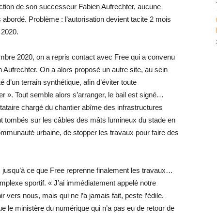
lection de son successeur Fabien Aufrechter, aucune
s abordé. Problème : l’autorisation devient tacite 2 mois
t 2020.
mbre 2020, on a repris contact avec Free qui a convenu
 Aufrechter. On a alors proposé un autre site, au sein
’un terrain synthétique, afin d’éviter toute
ger ». Tout semble alors s’arranger, le bail est signé…
ataire chargé du chantier abîme des infrastructures
sont tombés sur les câbles des mâts lumineux du stade en
mmunauté urbaine, de stopper les travaux pour faire des
, jusqu’à ce que Free reprenne finalement les travaux…
complexe sportif. « J’ai immédiatement appelé notre
 vers nous, mais qui ne l’a jamais fait, peste l’édile.
e le ministère du numérique qui n’a pas eu de retour de