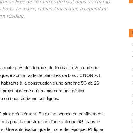
antenne Free de 26 mètres de haut dans un champ
 Pons. Le maire, Fabien Aufrechter, a cependant
nt résolue.
a route près des terrains de football, à Verneuil-sur-
e, inscrit à l’aide de planches de bois : « NON ». Il
s habitants à la construction d’une antenne 5G de 26
 projet si décrié qu’il a engendré une pétition
re où nous écrivons ces lignes.
 plus précisément. En pleine période de confinement,
mis pour la construction d’une antenne 5G, dans le
. Une autorisation que le maire de l’époque, Philippe