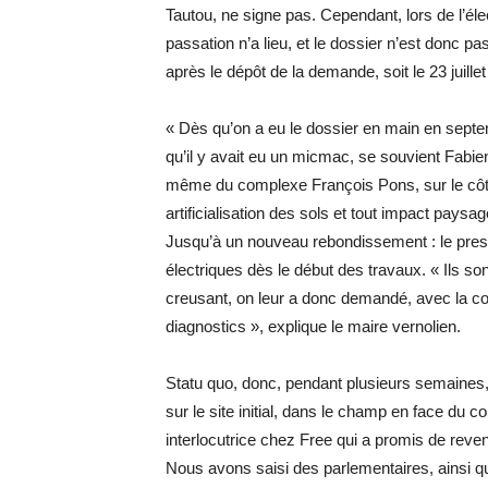
Tautou, ne signe pas. Cependant, lors de l’é
passation n’a lieu, et le dossier n’est donc pa
après le dépôt de la demande, soit le 23 juille
« Dès qu’on a eu le dossier en main en septe
qu’il y avait eu un micmac, se souvient Fabien
même du complexe François Pons, sur le côté d
artificialisation des sols et tout impact paysa
Jusqu’à un nouveau rebondissement : le prest
électriques dès le début des travaux. « Ils 
creusant, on leur a donc demandé, avec la co
diagnostics », explique le maire vernolien.
Statu quo, donc, pendant plusieurs semaines
sur le site initial, dans le champ en face du 
interlocutrice chez Free qui a promis de revenir
Nous avons saisi des parlementaires, ainsi qu