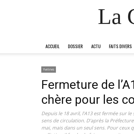
La 
ACCUEIL
DOSSIER
ACTU
FAITS DIVERS
Yvelines
Fermeture de l’A
chère pour les c
Depuis le 18 avril, l’A13 est fermée sur 
sens de circulation. D’après la Préfectur
mai, mais dans un seul sens. Pour ceux q