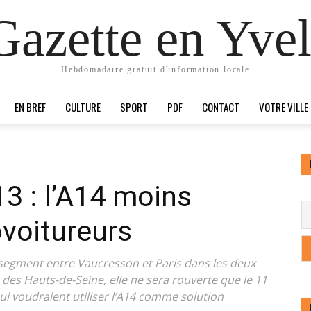
Gazette en Yvel
Hebdomadaire gratuit d'information locale
EN BREF
CULTURE
SPORT
PDF
CONTACT
VOTRE VILLE
13 : l’A14 moins
ovoitureurs
le segment entre Vaucresson et Paris dans les deux
e des Hauts-de-Seine, elle ne sera rouverte que le 11
ui voudraient utiliser l’A14 comme solution