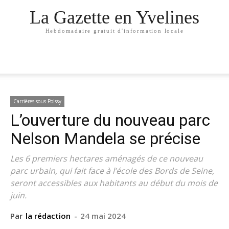
La Gazette en Yvelines
Hebdomadaire gratuit d'information locale
Carrières-sous-Poissy
L’ouverture du nouveau parc
Nelson Mandela se précise
Les 6 premiers hectares aménagés de ce nouveau
parc urbain, qui fait face à l’école des Bords de Seine,
seront accessibles aux habitants au début du mois de
juin.
Par
la rédaction
-
24 mai 2024