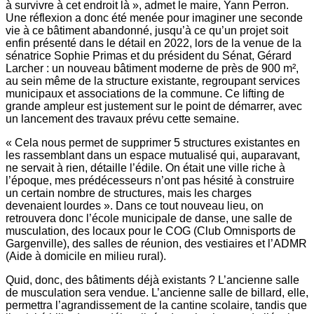
à survivre à cet endroit là », admet le maire, Yann Perron.
Une réflexion a donc été menée pour imaginer une seconde
vie à ce bâtiment abandonné, jusqu’à ce qu’un projet soit
enfin présenté dans le détail en 2022, lors de la venue de la
sénatrice Sophie Primas et du président du Sénat, Gérard
Larcher : un nouveau bâtiment moderne de près de 900 m²,
au sein même de la structure existante, regroupant services
municipaux et associations de la commune. Ce lifting de
grande ampleur est justement sur le point de démarrer, avec
un lancement des travaux prévu cette semaine.
« Cela nous permet de supprimer 5 structures existantes en
les rassemblant dans un espace mutualisé qui, auparavant,
ne servait à rien, détaille l’édile. On était une ville riche à
l’époque, mes prédécesseurs n’ont pas hésité à construire
un certain nombre de structures, mais les charges
devenaient lourdes ». Dans ce tout nouveau lieu, on
retrouvera donc l’école municipale de danse, une salle de
musculation, des locaux pour le COG (Club Omnisports de
Gargenville), des salles de réunion, des vestiaires et l’ADMR
(Aide à domicile en milieu rural).
Quid, donc, des bâtiments déjà existants ? L’ancienne salle
de musculation sera vendue. L’ancienne salle de billard, elle,
permettra l’agrandissement de la cantine scolaire, tandis que