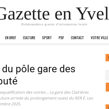
Gazette en Yvel
Hebdomadaire gratuit d'information locale
EN BREF
CULTURE
SPORT
PDF
CONTACT
VOTRE VILLE
x du pôle gare des
buté
qualification des voiries… La gare des Clairières
 future arrivée du prolongement ouest du RER E. Les
embre 2025.