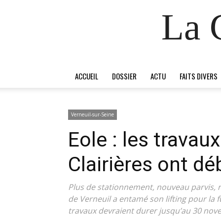
La 
ACCUEIL
DOSSIER
ACTU
FAITS DIVERS
Verneuil-sur-Seine
Eole : les travau
Clairières ont dé
Plus de stationnement, nouveau parvis, re
de Verneuil a entamé son lifting pour la
travaux devraient durer jusqu’au 30 nov