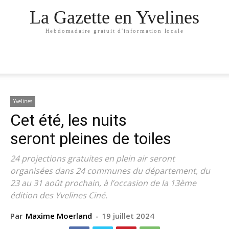
La Gazette en Yvelines
Hebdomadaire gratuit d'information locale
Yvelines
Cet été, les nuits
seront pleines de toiles
24 projections gratuites en plein air seront
organisées dans 24 communes du département, du
23 au 31 août prochain, à l’occasion de la 13ème
édition des Yvelines Ciné.
Par
Maxime Moerland
-
19 juillet 2024