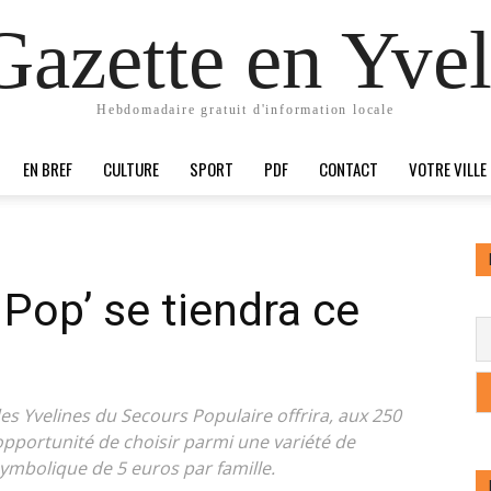
Gazette en Yvel
Hebdomadaire gratuit d'information locale
EN BREF
CULTURE
SPORT
PDF
CONTACT
VOTRE VILLE
op’ se tiendra ce
es Yvelines du Secours Populaire offrira, aux 250
’opportunité de choisir parmi une variété de
symbolique de 5 euros par famille.