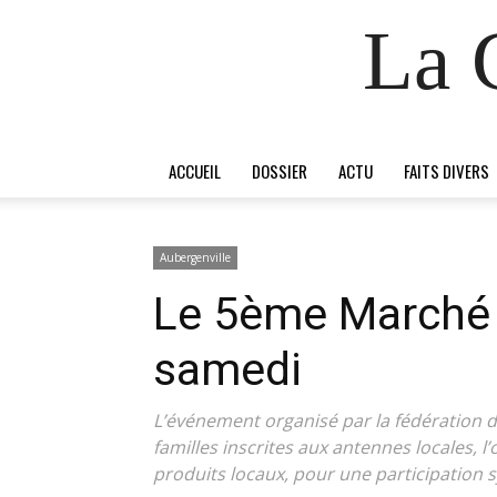
La 
ACCUEIL
DOSSIER
ACTU
FAITS DIVERS
Aubergenville
Le 5ème Marché P
samedi
L’événement organisé par la fédération d
familles inscrites aux antennes locales, l
produits locaux, pour une participation 