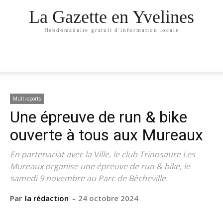
La Gazette en Yvelines
Hebdomadaire gratuit d'information locale
Multi-sports
Une épreuve de run & bike
ouverte à tous aux Mureaux
En partenariat avec la Ville, le club Trinosaure Les
Mureaux organise une épreuve de run & bike, le
samedi 9 novembre au Parc de Bècheville.
Par
la rédaction
-
24 octobre 2024