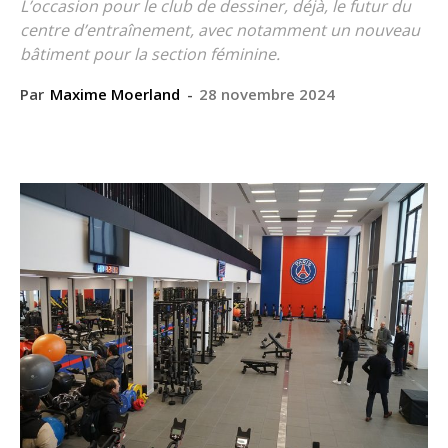
L’occasion pour le club de dessiner, déjà, le futur du
centre d’entraînement, avec notamment un nouveau
bâtiment pour la section féminine.
Par
Maxime Moerland
-
28 novembre 2024