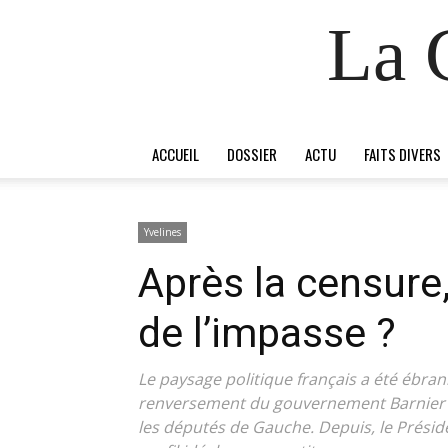
La 
ACCUEIL
DOSSIER
ACTU
FAITS DIVERS
Yvelines
Après la censure
de l’impasse ?
Le paysage politique français a été ébran
renversement du gouvernement Barnier s
les députés de Gauche. Depuis, le Prési