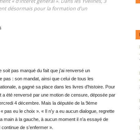
ent « d’intérêt général ». Dans les Yvelines, 3
ent désormais pour la formation d’un
4
soit pas marqué du fait que j’ai renversé un
pas : son mandat, ainsi que celui de tous les
ionale, a gagné sa place dans les livres d’histoire. Pour
t a été renversé par une motion de censure, déposée par
ercredi 4 décembre. Mais la députée de la 9ème
 « pas eu le choix ». « Il n’y a eu aucun dialogue, regrette
la main à la gauche, à aucun moment il n’a essayé de
l continue de s’enfermer ».