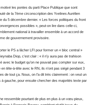
a motivé les pontes du parti Place Publique que sont
té de la 7ème circonscription des Yvelines Aurélien
 du 5 décembre dernier. « Les forces politiques du front
convergences possibles », peut-on lire dans celle-ci,
mblement national à travailler ensemble à un accord de
orme de ­gouvernement provisoire.
rter le PS a lâcher LFI pour former un « bloc central »
ieynaba Diop, c’est clair : « il n’y aura pas de trahison
ouvé avec le budget qu’on ne pouvait pas compter sur eux,
n tête-à-tête avec le RN, ils n’ont pas siégé pendant 3
s de tout ça. Nous, on l’a dit très clairement : on veut un
à gauche, pour ensuite chercher des majorités texte par
he ressemble pourtant de plus en plus à un vœu pieux,
 Baroin à François Bayrou, semblent plutôt issus du