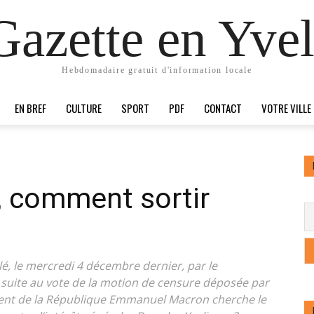
Gazette en Yvel
Hebdomadaire gratuit d'information locale
EN BREF
CULTURE
SPORT
PDF
CONTACT
VOTRE VILLE
, comment sortir
lé, le mercredi 4 décembre dernier, par le
uite au vote de la motion de censure déposée par
dent de la République Emmanuel Macron cherche le