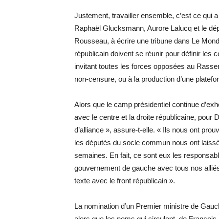
Justement, travailler ensemble, c’est ce qui 
Raphaël Glucksmann, Aurore Lalucq et le dépu
Rousseau, à écrire une tribune dans Le Monde
républicain doivent se réunir pour définir les 
invitant toutes les forces opposées au Rasse
non-censure, ou à la production d’une platef
Alors que le camp présidentiel continue d’exho
avec le centre et la droite républicaine, pour D
d’alliance », assure-t-elle. « Ils nous ont pr
les députés du socle commun nous ont laissé e
semaines. En fait, ce sont eux les responsable
gouvernement de gauche avec tous nos alliés 
texte avec le front républicain ».
La nomination d’un Premier ministre de Gauc
alors que les noms qui circulent, de François