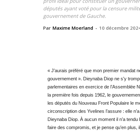
profil idéal pour constituer un gouvernem
députés ayant voté pour la censure milit
gouvernement de Gauche.
Par
Maxime Moerland
-
10 décembre 202
« J’aurais préféré que mon premier mandat ne 
gouvernement ». Dieynaba Diop ne s’y trompe 
parlementaires en exercice de l’Assemblée Nat
la première fois depuis 1962, le gouvernemen
les députés du Nouveau Front Populaire le m
circonscription des Yvelines l’assure : elle n’a
Dieynaba Diop. À aucun moment il n’a tendu 
faire des compromis, et je pense qu’en plus, i