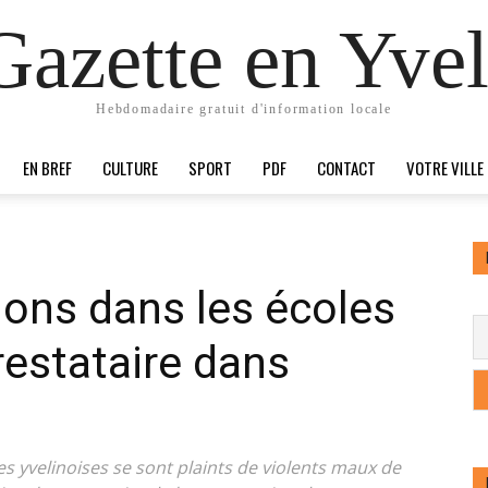
Gazette en Yvel
Hebdomadaire gratuit d'information locale
EN BREF
CULTURE
SPORT
PDF
CONTACT
VOTRE VILLE
ions dans les écoles
prestataire dans
les yvelinoises se sont plaints de violents maux de