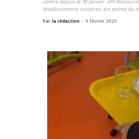
ventre depuis le 30 janvier. API-Restaurat
établissements scolaires, est pointé du d
Par
la rédaction
-
5 février 2025