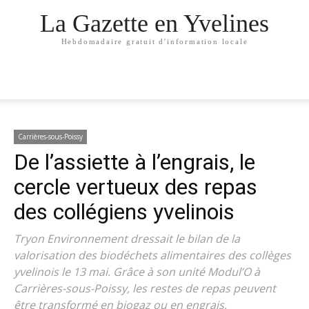
La Gazette en Yvelines
Hebdomadaire gratuit d'information locale
Carrières-sous-Poissy
De l’assiette à l’engrais, le
cercle vertueux des repas
des collégiens yvelinois
Tryon Environnement dressait le bilan de la
valorisation des biodéchets alimentaires des collèges
yvelinois le 13 mai. Grâce à son unité Modul’O à
Carrières-sous-Poissy, les restes de repas peuvent
être transformé en biogaz ou en engrais.