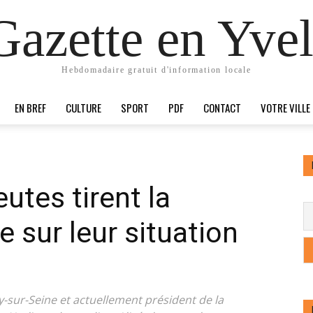
Gazette en Yvel
Hebdomadaire gratuit d'information locale
EN BREF
CULTURE
SPORT
PDF
CONTACT
VOTRE VILLE
utes tirent la
 sur leur situation
-sur-Seine et actuellement président de la