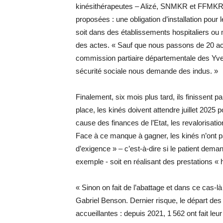
kinésithérapeutes – Alizé, SNMKR et FFMKR –
proposées : une obligation d’installation pou
soit dans des établissements hospitaliers ou
des actes. « Sauf que nous passons de 20 acte
commission partiaire départementale des Yveli
sécurité sociale nous demande des indus. »
Finalement, six mois plus tard, ils finissent p
place, les kinés doivent attendre juillet 2025 
cause des finances de l’Etat, les revalorisa
Face à ce manque à gagner, les kinés n’ont p
d’exigence » – c’est-à-dire si le patient dem
exemple - soit en réalisant des prestations «
« Sinon on fait de l’abattage et dans ce cas-l
Gabriel Benson. Dernier risque, le départ des
accueillantes : depuis 2021, 1 562 ont fait le