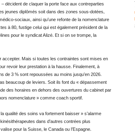
 décident de claquer la porte face aux contreparties
r les jeunes diplômés soit dans des zones sous-dotées,
 médico-sociaux, ainsi qu’une refonte de la nomenclature
s à 80, fustige celui qui est également président de la
nes pour le syndicat Alizé. Et si on se trompe, la
ar accepter. Mais si toutes les contraintes sont mises en
pour revoir leur prestation à la hausse. Finalement, à
tions de 3 % sont repoussées au moins jusqu’en 2026.
as beaucoup de leviers. Soit ils font du « dépassement
ande des horaires en dehors des ouvertures du cabinet par
 hors ­nomenclature » comme coach sportif.
à la qualité des soins va fortement baisser » s’alarme
 kinésithérapeutes dans d’autres contrées plus
ur valise pour la Suisse, le Canada ou l’Espagne.