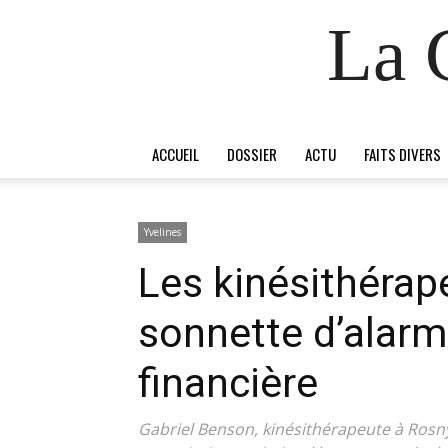
La 
ACCUEIL
DOSSIER
ACTU
FAITS DIVERS
Yvelines
Les kinésithérape
sonnette d’alarme
financière
Gabriel Benson, kinésithérapeute à Rosny