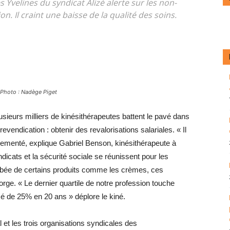
Yvelines du syndicat Alizé alerte sur les non-
on. Il craint une baisse de la qualité des soins.
 Photo : Nadège Piget
lusieurs milliers de kinésithérapeutes battent le pavé dans
revendication : obtenir des revalorisations salariales. « Il
églementé, explique Gabriel Benson, kinésithérapeute à
dicats et la sécurité sociale se réunissent pour les
flambée de certains produits comme les crèmes, ces
orge. « Le dernier quartile de notre profession touche
sé de 25% en 20 ans » déplore le kiné.
 et les trois organisations syndicales des