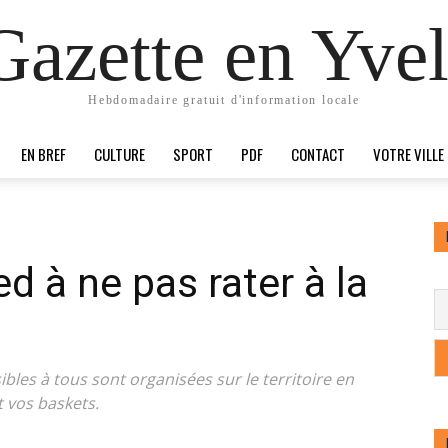
Gazette en Yvel
Hebdomadaire gratuit d'information locale
EN BREF
CULTURE
SPORT
PDF
CONTACT
VOTRE VILLE
d à ne pas rater à la
ibles à tous sont organisées sur le territoire en
 vos baskets.