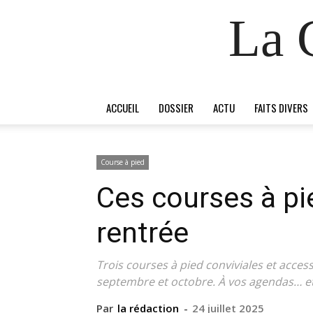
La 
ACCUEIL
DOSSIER
ACTU
FAITS DIVERS
Course à pied
Ces courses à pie
rentrée
Trois courses à pied conviviales et access
septembre et octobre. À vos agendas… et
Par
la rédaction
-
24 juillet 2025