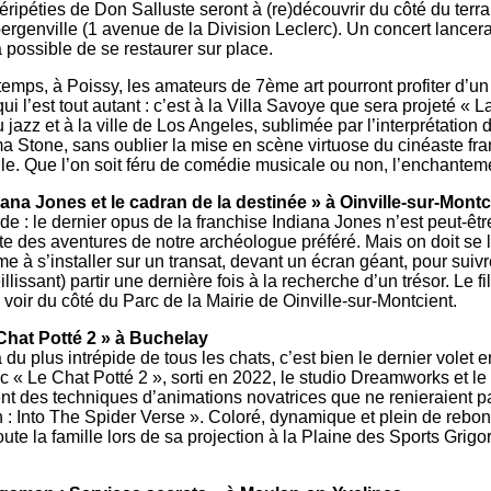
ripéties de Don Salluste seront à (re)découvrir du côté du terrai
ergenville (1 avenue de la Division Leclerc). Un concert lancera
a possible de se restaurer sur place.
mps, à Poissy, les amateurs de 7ème art pourront profiter d’un 
i l’est tout autant : c’est à la Villa Savoye que sera projeté « 
 jazz et à la ville de Los Angeles, sublimée par l’interprétation
 Stone, sans oublier la mise en scène virtuose du cinéaste fr
e. Que l’on soit féru de comédie musicale ou non, l’enchantem
iana Jones et le cadran de la destinée » à Oinville-sur-Montc
de : le dernier opus de la franchise Indiana Jones n’est peut-êtr
 des aventures de notre archéologue préféré. Mais on doit se l’
me à s’installer sur un transat, devant un écran géant, pour suiv
lissant) partir une dernière fois à la recherche d’un trésor. Le 
voir du côté du Parc de la Mairie de Oinville-sur-­Montcient.
Chat Potté 2 » à ­Buchelay
du plus intrépide de tous les chats, c’est bien le dernier volet e
 « Le Chat Potté 2 », sorti en 2022, le studio Dreamworks et le 
ent des techniques d’animations novatrices que ne renieraient p
: Into The Spider Verse ». Coloré, dynamique et plein de rebon
oute la famille lors de sa projection à la Plaine des Sports Grig