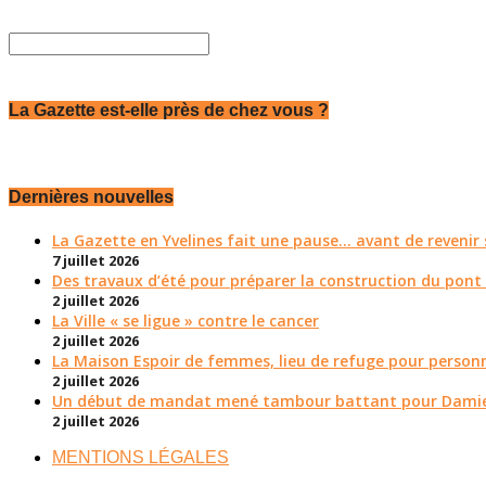
La Gazette est-elle près de chez vous ?
Dernières nouvelles
La Gazette en Yvelines fait une pause... avant de reveni
7 juillet 2026
Des travaux d’été pour préparer la construction du pont
2 juillet 2026
La Ville « se ligue » contre le cancer
2 juillet 2026
La Maison Espoir de femmes, lieu de refuge pour personn
2 juillet 2026
Un début de mandat mené tambour battant pour Damie
2 juillet 2026
MENTIONS LÉGALES