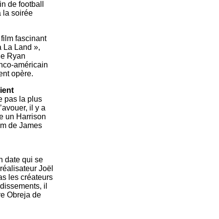
n de football
 la soirée
film fascinant
La La Land »,
 de Ryan
anco-américain
ent opère.
ient
e pas la plus
avouer, il y a
re un Harrison
film de James
n date qui se
réalisateur Joël
as les créateurs
dissements, il
ore Obreja de