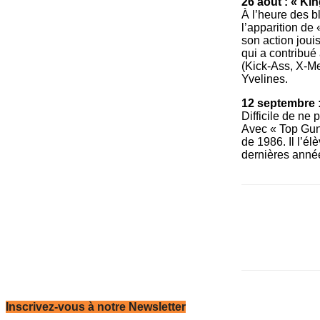
26 août : « Ki
À l’heure des b
l’apparition de
son action joui
qui a contribué
(Kick-Ass, X-M
Yvelines.
12 septembre :
Difficile de ne
Avec « Top Gun 
de 1986. Il l’é
dernières année
Inscrivez-vous à notre Newsletter