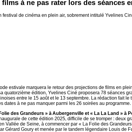
 films à ne pas rater lors des séances e
estival de cinéma en plein air, sobrement intitulé Yvelines Ciné.
iode estivale marquera le retour des projections de films en plein
r sa quatorzième édition, Yvelines Ciné proposera 78 séances gra
oises entre le 15 août et le 13 septembre. La rédaction fait le t
es dates à ne pas manquer parmi les 26 soirées au programme.
 Folie des Grandeurs » à Aubergenville et « La La Land » à 
naugurale de cette édition 2025, difficile de se tromper : deux g
n Vallée de Seine, à commencer par « La Folie des Grandeurs
par Gérard Goury et menée par le tandem légendaire Louis de 