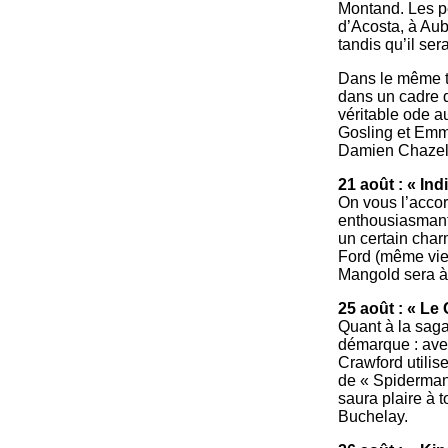
Montand. Les pé
d’Acosta, à Aub
tandis qu’il ser
Dans le même te
dans un cadre qu
véritable ode au
Gosling et Emma
Damien Chazell
21 août : « Ind
On vous l’accor
enthousiasmante
un certain char
Ford (même vieil
Mangold sera à 
25 août : « Le 
Quant à la saga 
démarque : avec
Crawford utilis
de « Spiderman 
saura plaire à t
Buchelay.