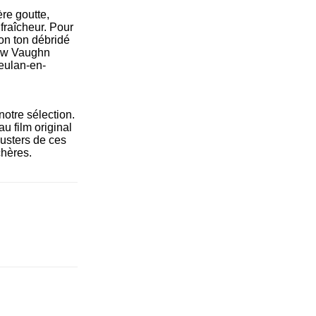
re goutte,
fraîcheur. Pour
son ton débridé
hew Vaughn
eulan-en-
notre sélection.
 film original
busters de ces
chères.