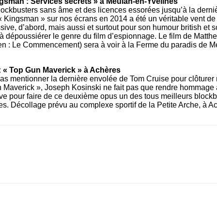
ngsman : Services ­secrets » à Meulan-en-Yvelines
lockbusters sans âme et des licences essorées jusqu’à la derniè
 « Kingsman » sur nos écrans en 2014 a été un véritable vent de 
ssive, d’abord, mais aussi et surtout pour son humour british et 
 à dépoussiérer le genre du film d’espionnage. Le film de Matt
en : Le Commencement) sera à voir à la Ferme du paradis de M
 « Top Gun ­Maverick » à Achères
 pas mentionner la dernière envolée de Tom Cruise pour clôturer 
Maverick », Joseph Kosinski ne fait pas que rendre hommage au
lève pour faire de ce deuxième opus un des tous meilleurs block
s. Décollage prévu au complexe ­sportif de la Petite Arche, à A