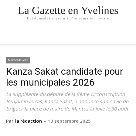
La Gazette en Yvelines
Hebdomadaire gratuit d'information locale
Mantes-la-Jolie
Kanza Sakat candidate pour
les municipales 2026
La suppléante du député de la 8ème circonscription
Benjamin Lucas, Kanza Sakat, a annoncé son envie de
briguer la place de maire de Mantes-la-Jolie le 30 août.
Par
la rédaction
-
10 septembre 2025