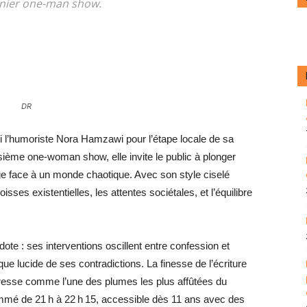
rnier one-man show.
DR
i l’humoriste Nora Hamzawi pour l’étape locale de sa
ième one-woman show, elle invite le public à plonger
ge face à un monde chaotique. Avec son style ciselé
isses existentielles, les attentes sociétales, et l’équilibre
e : ses interventions oscillent entre confession et
ue lucide de ses contradictions. La finesse de l’écriture
la presse comme l’une des plumes les plus affûtées du
mmé de 21 h à 22 h 15, accessible dès 11 ans avec des