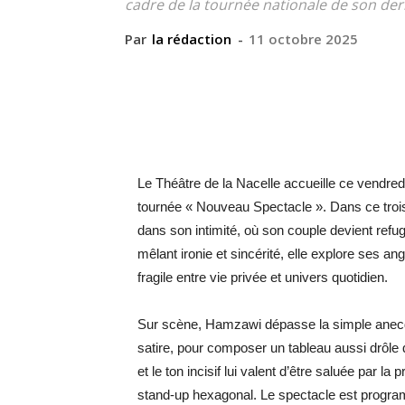
cadre de la tournée nationale de son de
Par
la rédaction
-
11 octobre 2025
Le Théâtre de la Nacelle accueille ce vendred
tournée « Nouveau Spectacle ». Dans ce trois
dans son intimité, où son couple devient refu
mêlant ironie et sincérité, elle explore ses ango
fragile entre vie privée et univers quotidien.
Sur scène, Hamzawi dépasse la simple anecdot
satire, pour composer un tableau aussi drôle q
et le ton incisif lui valent d’être saluée par 
stand-up hexagonal. Le spectacle est progra