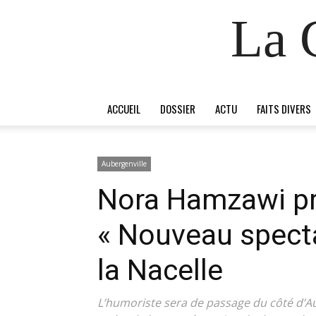
La 
ACCUEIL
DOSSIER
ACTU
FAITS DIVERS
Aubergenville
Nora Hamzawi p
« Nouveau specta
la Nacelle
L’humoriste sera de passage du côté d’Au