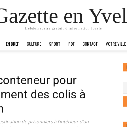
Gazette en Yvel
Hebdomadaire gratuit d'information locale
EN BREF
CULTURE
SPORT
PDF
CONTACT
VOTRE VILLE
n conteneur pour
ement des colis à
n
tination de prisonniers à l’intérieur d’un