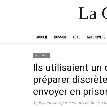
La 
ACCUEIL
DOSSIER
ACTU
FAITS DIVERS
Les Mureaux
Ils utilisaient u
préparer discrèt
envoyer en priso
Sept jeunes préparaient des paquets à des