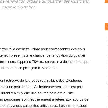
r de rénovation urbaine du quartier des Musiciens,
voisin le 6 octobre.
trouvé la cachette ultime pour confectionner des colis
teneur présent sur le chantier de rénovation du quartier
me nous l’apprend 78Actu, un voisin a dû les remarquer
 intervenus en plein jour le 6 octobre.
dre ont retrouvé de la drogue (cannabis), des téléphones
y avait un peu de tout. Malheureusement, ce n’est pas
urrent » a expliqué une source policière au site
ses personnes sont régulièrement arrêtées aux abords de
es colis via des catapultes artisanales. Les mis en cause