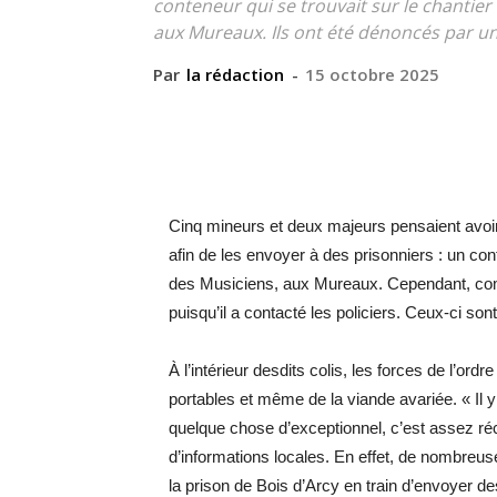
conteneur qui se trouvait sur le chantie
aux Mureaux. Ils ont été dénoncés par un 
Par
la rédaction
-
15 octobre 2025
Cinq mineurs et deux majeurs pensaient avoir 
afin de les envoyer à des prisonniers : un con
des Musiciens, aux Mureaux. Cependant, com
puisqu’il a contacté les policiers. Ceux-ci sont
À l’intérieur desdits colis, les forces de l’or
portables et même de la viande avariée. « Il 
quelque chose d’exceptionnel, c’est assez réc
d’informations locales. En effet, de nombreu
la prison de Bois d’Arcy en train d’envoyer d