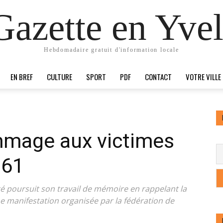
Gazette en Yvel
Hebdomadaire gratuit d'information locale
EN BREF
CULTURE
SPORT
PDF
CONTACT
VOTRE VILLE
ommage aux victimes
961
té poursuit son travail de mémoire en rappelant la
ne manifestation organisée par la fédération de