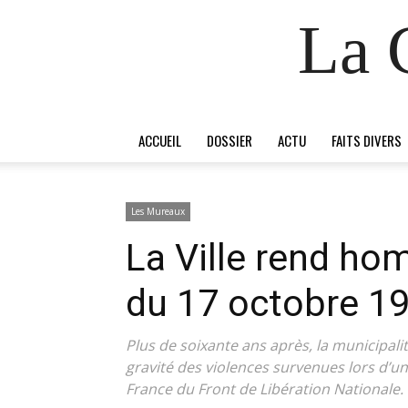
La 
ACCUEIL
DOSSIER
ACTU
FAITS DIVERS
Les Mureaux
La Ville rend h
du 17 octobre 1
Plus de soixante ans après, la municipali
gravité des violences survenues lors d’u
France du Front de Libération Nationale.