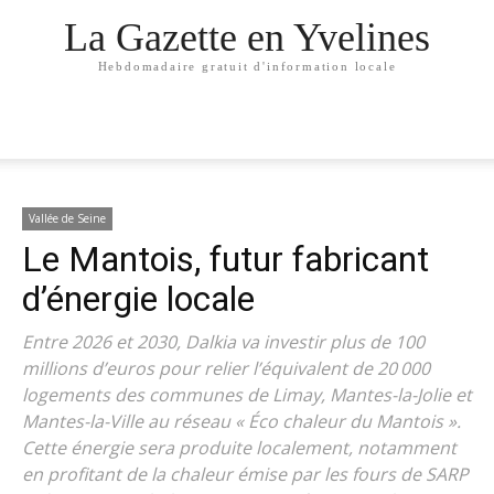
La Gazette en Yvelines
Hebdomadaire gratuit d'information locale
Vallée de Seine
Le Mantois, futur fabricant
d’énergie locale
Entre 2026 et 2030, Dalkia va investir plus de 100
millions d’euros pour relier l’équivalent de 20 000
logements des communes de Limay, Mantes-la-Jolie et
Mantes-la-Ville au réseau « Éco chaleur du Mantois ».
Cette énergie sera produite localement, notamment
en profitant de la chaleur émise par les fours de SARP