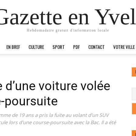
Gazette en Yvel
Hebdomadaire gratuit d'information locale
EN BREF
CULTURE
SPORT
PDF
CONTACT
VOTRE VILLE
le d’une voiture volée
e-poursuite
me de 19 ans a pris la fuite au volant d’un SUV
ule lors d’une course-poursuite avec la Bac. Il a été