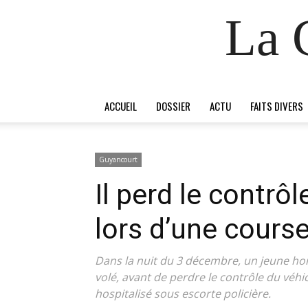
La 
ACCUEIL
DOSSIER
ACTU
FAITS DIVERS
Guyancourt
Il perd le contrô
lors d’une cours
Dans la nuit du 3 décembre, un jeune hom
volé, avant de perdre le contrôle du véhic
hospitalisé sous escorte policière.