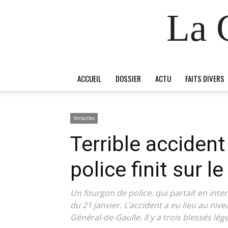
La 
ACCUEIL
DOSSIER
ACTU
FAITS DIVERS
Versailles
Terrible accident
police finit sur le
Un fourgon de police, qui partait en inte
du 21 janvier. L’accident a eu lieu au nive
Général-de-Gaulle. Il y a trois blessés lég