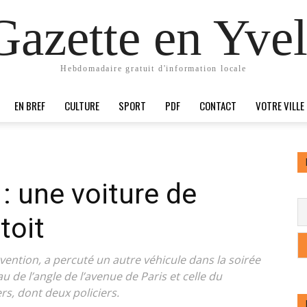
Gazette en Yvel
Hebdomadaire gratuit d'information locale
EN BREF
CULTURE
SPORT
PDF
CONTACT
VOTRE VILLE
 : une voiture de
 toit
rvention, a percuté un autre véhicule dans la soirée
au de l’angle de l’avenue de Paris et celle du
ers, dont deux policiers.