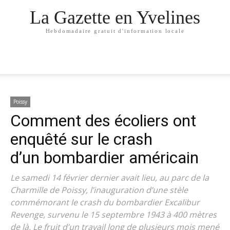
La Gazette en Yvelines
Hebdomadaire gratuit d'information locale
Poissy
Comment des écoliers ont
enquêté sur le crash
d’un bombardier américain
Le samedi 14 février dernier avait lieu, au parc de la
Charmille de Poissy, l’inauguration d’une stèle
commémorant le crash du bombardier Excalibur
Revenge, survenu le 15 septembre 1943 à 400 mètres
de là. Le fruit d’un travail long de plusieurs mois mené