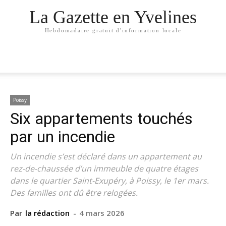
La Gazette en Yvelines
Hebdomadaire gratuit d'information locale
Poissy
Six appartements touchés
par un incendie
Un incendie s’est déclaré dans un appartement au
rez-de-chaussée d’un immeuble de quatre étages
dans le quartier Saint-Exupéry, à Poissy, le 1er mars.
Des familles ont dû être relogées.
Par
la rédaction
-
4 mars 2026