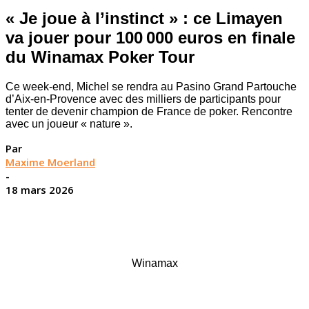
« Je joue à l’instinct » : ce Limayen
va jouer pour 100 000 euros en finale
du Winamax Poker Tour
Ce week-end, Michel se rendra au Pasino Grand Partouche
d’Aix-en-Provence avec des milliers de participants pour
tenter de devenir champion de France de poker. Rencontre
avec un joueur « nature ».
Par
Maxime Moerland
-
18 mars 2026
Winamax