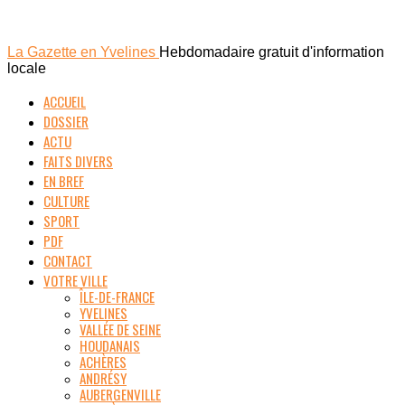
La Gazette en Yvelines
Hebdomadaire gratuit d'information
locale
ACCUEIL
DOSSIER
ACTU
FAITS DIVERS
EN BREF
CULTURE
SPORT
PDF
CONTACT
VOTRE VILLE
ÎLE-DE-FRANCE
YVELINES
VALLÉE DE SEINE
HOUDANAIS
ACHÈRES
ANDRÉSY
AUBERGENVILLE