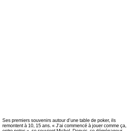
Ses premiers souvenirs autour d’une table de poker, ils
remontent à 10, 15 ans. « J’ai commencé à jouer comme ça,
entre potes », se souvient Michel. Depuis, ce déménageur