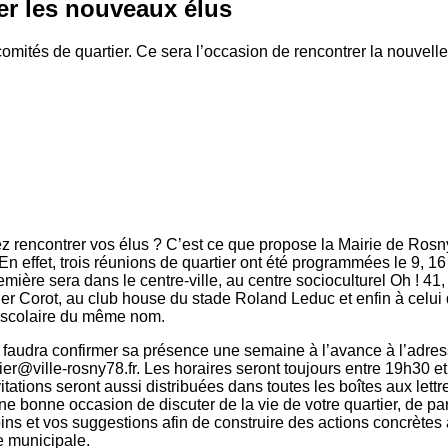
er les nouveaux élus
omités de quartier. Ce sera l’occasion de rencontrer la nouvell
ez rencontrer vos élus ? C’est ce que propose la Mairie de Rosn
n effet, trois réunions de quartier ont été programmées le 9, 16 
mière sera dans le centre-ville, au centre socioculturel Oh ! 41,
ier Corot, au club house du stade Roland Leduc et enfin à celu
 scolaire du même nom.
l faudra confirmer sa présence une semaine à l’avance à l’adre
er@ville-rosny78.fr. Les horaires seront toujours entre 19h30 e
vitations seront aussi distribuées dans toutes les boîtes aux lettr
e bonne occasion de discuter de la vie de votre quartier, de pa
ins et vos suggestions afin de construire des actions concrètes 
 ­municipale.