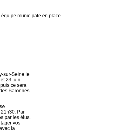
e équipe municipale en place.
y-sur-Seine le
et 23 juin
 puis ce sera
i des Baronnes
sse
t 21h30. Par
es par les élus.
rtager vos
avec la