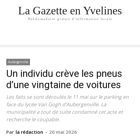
La Gazette en Yvelines
Hebdomadaire gratuit d'information locale
Aubergenville
Un individu crève les pneus
d’une vingtaine de voitures
Les faits se sont déroulés le 11 mai sur le parking en
face du lycée Van Gogh d’Aubergenville. La
municipalité a tout de suite condamné cet acte et
recherche le coupable.
Par
la rédaction
-
20 mai 2026