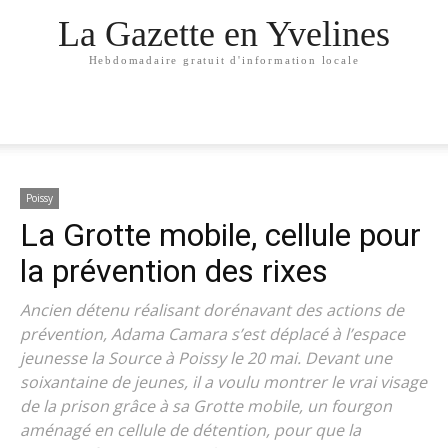
La Gazette en Yvelines
Hebdomadaire gratuit d'information locale
Poissy
La Grotte mobile, cellule pour
la prévention des rixes
Ancien détenu réalisant dorénavant des actions de
prévention, Adama Camara s’est déplacé à l’espace
jeunesse la Source à Poissy le 20 mai. Devant une
soixantaine de jeunes, il a voulu montrer le vrai visage
de la prison grâce à sa Grotte mobile, un fourgon
aménagé en cellule de détention, pour que la