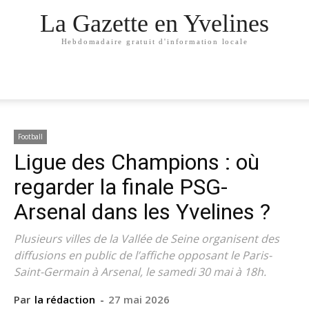
La Gazette en Yvelines
Hebdomadaire gratuit d'information locale
Football
Ligue des Champions : où
regarder la finale PSG-
Arsenal dans les Yvelines ?
Plusieurs villes de la Vallée de Seine organisent des
diffusions en public de l’affiche opposant le Paris-
Saint-Germain à Arsenal, le samedi 30 mai à 18h.
Par
la rédaction
-
27 mai 2026