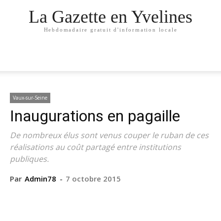
La Gazette en Yvelines
Hebdomadaire gratuit d'information locale
Vaux-sur-Seine
Inaugurations en pagaille
De nombreux élus sont venus couper le ruban de ces
réalisations au coût partagé entre institutions
publiques.
Par
Admin78
-
7 octobre 2015